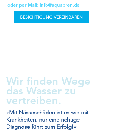
oder per Mail:
info@aquapren.de
BESICHTIGUNG VEREINBAREN
Wasser findet
viele Wege ins
Mauerwerk
Wir finden Wege
das Wasser zu
vertreiben.
»Mit Nässeschäden ist es wie mit
Krankheiten, nur eine richtige
Diagnose führt zum Erfolg!«