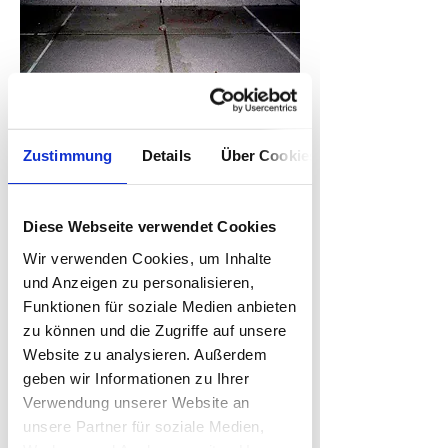
Druckwasserschäden
Zustimmung
Details
Über Cookies
Im Gegensatz zu Kapillarwasserschäden
entstehen Druckwasserschäden durch
angestautes Wasser von außen, das über
Diese Webseite verwendet Cookies
kleine Risse oder Mörtelfehlstellen in das
Wir verwenden Cookies, um Inhalte
Gebäude eindringt.
und Anzeigen zu personalisieren,
Funktionen für soziale Medien anbieten
zu können und die Zugriffe auf unsere
Website zu analysieren. Außerdem
Die Lösung:
geben wir Informationen zu Ihrer
Aqua
Pren
Druckwassersperre
Verwendung unserer Website an
Druckwasserschäden sind so vielfältig,
dass an dieser Stelle weder technische
unsere Partner für soziale Medien,
Erklärungen der Schadensformen, noch der